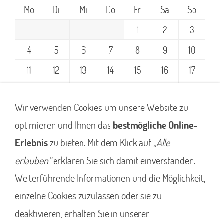
Mo
Di
Mi
Do
Fr
Sa
So
1
2
3
4
5
6
7
8
9
10
11
12
13
14
15
16
17
18
19
20
21
22
23
24
Wir verwenden Cookies um unsere Website zu
25
26
27
28
29
30
31
optimieren und Ihnen das
bestmögliche Online-
Erlebnis
zu bieten. Mit dem Klick auf
„Alle
erlauben“
erklären Sie sich damit einverstanden.
Weiterführende Informationen und die Möglichkeit,
Impressum
Datenschutz
einzelne Cookies zuzulassen oder sie zu
deaktivieren, erhalten Sie in unserer